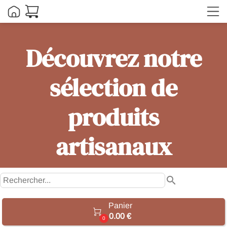
Découvrez notre
sélection de
produits
artisanaux
search
Panier

0.00 €
0