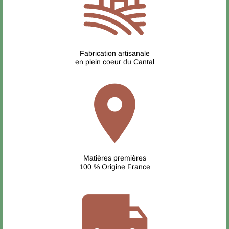
Fabrication artisanale
en plein coeur du Cantal
location_on
Matières premières
100 % Origine France
local_shipping