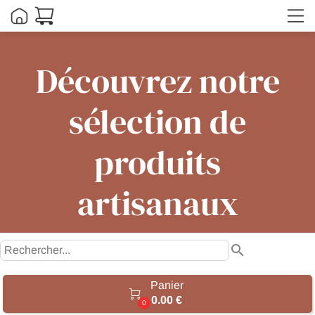
Découvrez notre
sélection de
produits
artisanaux
search
Panier

0.00 €
0