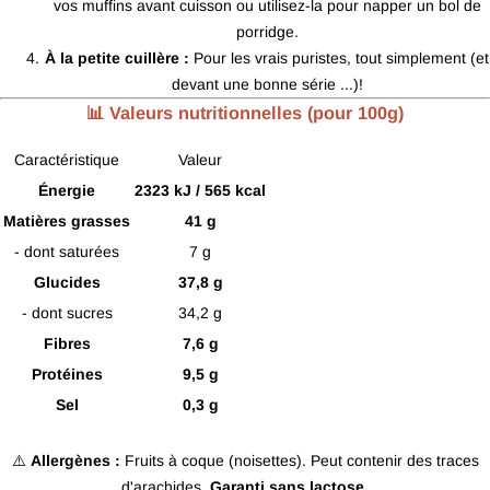
vos muffins avant cuisson ou utilisez-la pour napper un bol de
porridge.
À la petite cuillère :
Pour les vrais puristes, tout simplement (et
devant une bonne série ...)!
📊 Valeurs nutritionnelles (pour 100g)
Caractéristique
Valeur
Énergie
2323 kJ / 565 kcal
Matières grasses
41 g
- dont saturées
7 g
Glucides
37,8 g
- dont sucres
34,2 g
Fibres
7,6 g
Protéines
9,5 g
Sel
0,3 g
⚠️
Allergènes :
Fruits à coque (noisettes). Peut contenir des traces
d'arachides.
Garanti sans lactose.