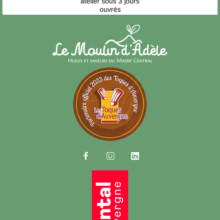
atelier sous 3 jours
ouvrés


