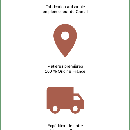
Fabrication artisanale
en plein coeur du Cantal
location_on
Matières premières
100 % Origine France
local_shipping
Expédition de notre