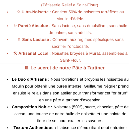
(Pâtisserie Relief à Saint-Flour).
🌰
Ultra-Noisette
: Contient 50% de noisettes torréfiées au
Moulin d'Adèle.
✨
Pureté Absolue
: Sans lactose, sans émulsifiant, sans huile
de palme, sans additifs.
🥛
Sans Lactose
: Convient aux régimes spécifiques sans
sacrifier l'onctuosité.
🛠️
Artisanat Local
: Noisettes broyées à Murat, assemblées à
Saint-Flour.
🍫 Le secret de notre Pâte à Tartiner
Le Duo d'Artisans :
Nous torréfions et broyons les noisettes au
Moulin pour obtenir une purée intense. Guillaume Négrier prend
ensuite le relais dans son atelier pour transformer cet "or brun"
en une pâte à tartiner d'exception.
Composition Noble :
Noisettes (50%), sucre, chocolat, pâte de
cacao, une touche de notre huile de noisette et une pointe de
fleur de sel pour exalter les saveurs.
Texture Authentique :
L'absence d'émulsifiant peut entraîner