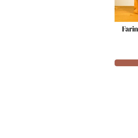
Farine de Noix - 500gr
Fa
5.50 €
Acheter