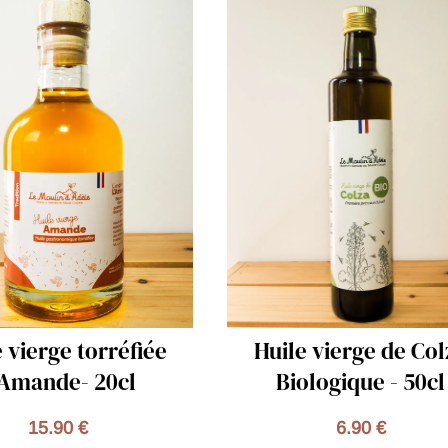
le vierge de Colza
Fusilli - 500g
iologique - 50cl
5.00 €
6.90 €