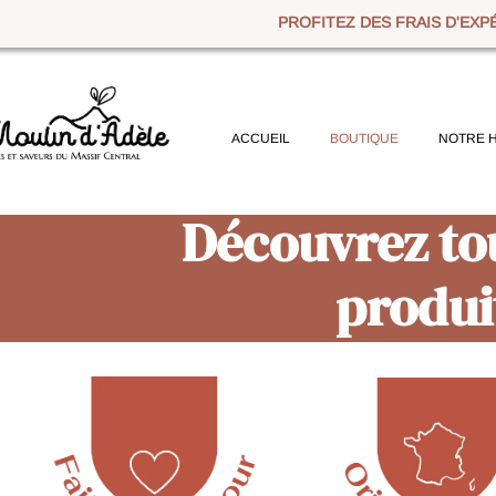
ITEZ DES FRAIS D'EXPÉDITION OFFERTS EN POINT RELAIS DÈS 7
BOUTIQUE
NOTRE HISTOIRE
RECETTES
CONTACTEZ-NO
vrez toute notre ga
produits artisanaux