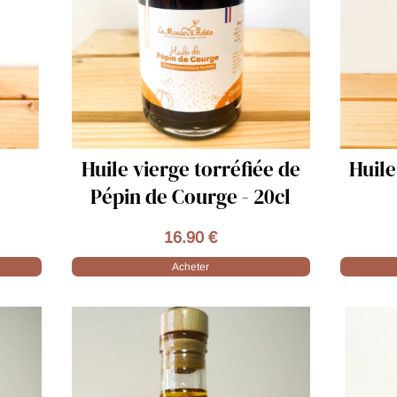
iée de
Huile vierge torréfiée de
20cl
Noix - 50cl
18.90 €
Acheter