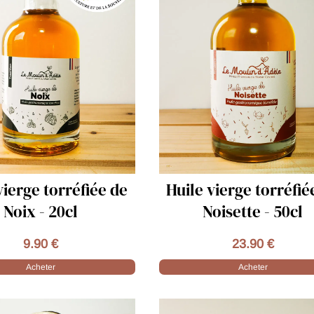
 vierge torréfiée de
Huile vierge torréf
Noisette - 50cl
Noisette - 20cl
23.90 €
12.90 €
Acheter
Acheter