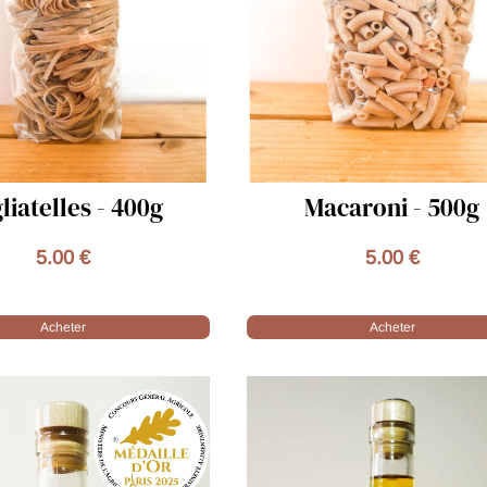
Macaroni - 500g
Huile vierge torréf
Pépin de Courge - 
5.00 €
16.90 €
Acheter
Acheter