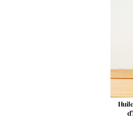
Huile vierge torréfiée
Hui
d'Amande- 20cl
B
15.90 €