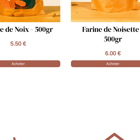
rine de Noisette -
Farine de Cacahuè
500gr
500g
6.00 €
6.00 €
Acheter
Acheter