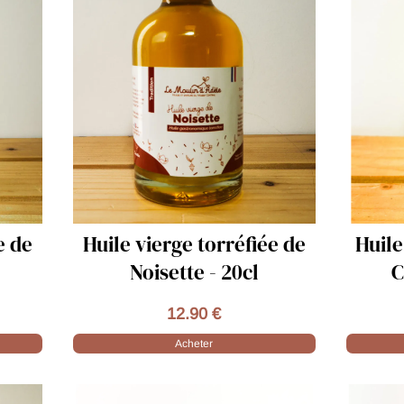
iée de
Huile vierge torréfiée de
Cacahuète - 20cl
15.90 €
Acheter