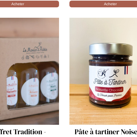
Acheter
Acheter
 à tartiner Noisette
Huile vierge d