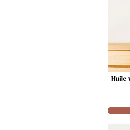
Huile vierge torréfiée de
Huile
Noix - 20cl
9.90 €
Acheter