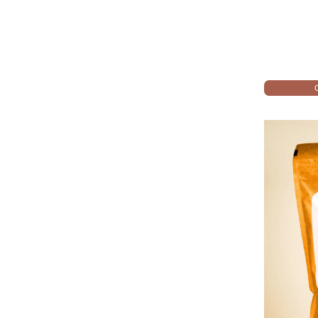
3x10cL
22.90 €
Choisissez des options