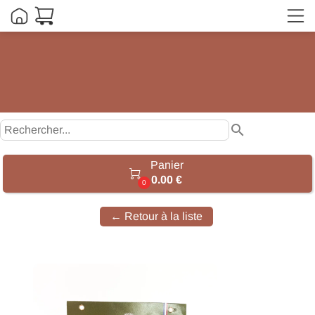
search
Panier

0.00 €
0
← Retour à la liste