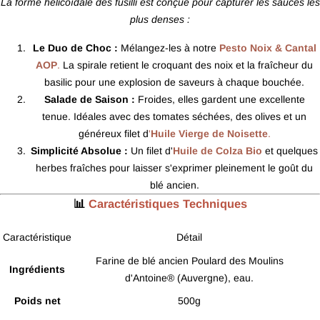
La forme hélicoïdale des fusilli est conçue pour capturer les sauces les
plus denses :
Le Duo de Choc :
Mélangez-les à notre
Pesto Noix & Cantal
AOP
.
La spirale retient le croquant des noix et la fraîcheur du
basilic pour une explosion de saveurs à chaque bouchée.
Salade de Saison :
Froides, elles gardent une excellente
tenue. Idéales avec des tomates séchées, des olives et un
généreux filet d
'
Huile Vierge de Noisette
.
Simplicité Absolue :
Un filet d'
Huile de Colza Bio
et quelques
herbes fraîches pour laisser s'exprimer pleinement le goût du
blé ancien.
📊
Caractéristiques Techniques
Caractéristique
Détail
Farine de blé ancien Poulard des Moulins
Ingrédients
d'Antoine® (Auvergne), eau.
Poids net
500g