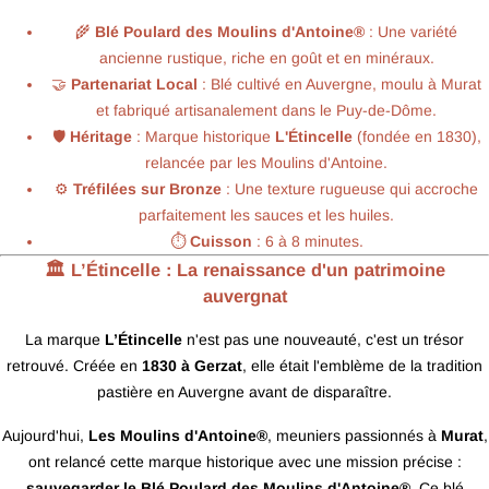
🌾
Blé Poulard des Moulins d'Antoine®
: Une variété
ancienne rustique, riche en goût et en minéraux.
🤝
Partenariat Local
: Blé cultivé en Auvergne, moulu à Murat
et fabriqué artisanalement dans le Puy-de-Dôme.
🛡️
Héritage
: Marque historique
L'Étincelle
(fondée en 1830),
relancée par les Moulins d'Antoine.
⚙️
Tréfilées sur Bronze
: Une texture rugueuse qui accroche
parfaitement les sauces et les huiles.
⏱️
Cuisson
: 6 à 8 minutes.
🏛️ L’Étincelle : La renaissance d'un patrimoine
auvergnat
La marque
L’Étincelle
n'est pas une nouveauté, c'est un trésor
retrouvé. Créée en
1830 à Gerzat
, elle était l'emblème de la tradition
pastière en Auvergne avant de disparaître.
Aujourd'hui,
Les Moulins d'Antoine®
, meuniers passionnés à
Murat
,
ont relancé cette marque historique avec une mission précise :
sauvegarder le Blé Poulard des Moulins d'Antoine®
. Ce blé