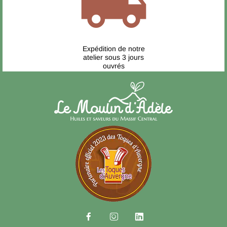
local_shipping
Expédition de notre
atelier sous 3 jours
ouvrés


