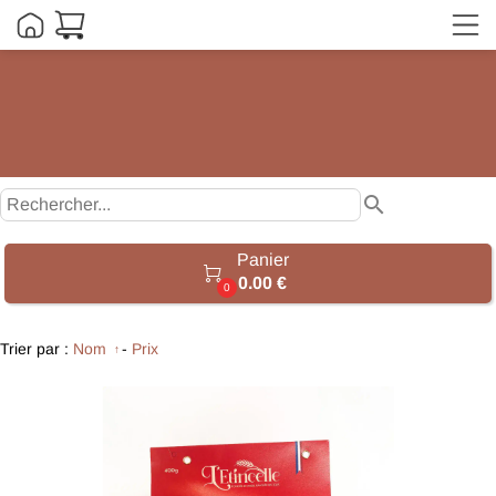
search
Panier

0.00 €
0
Trier par :
Nom
-
Prix