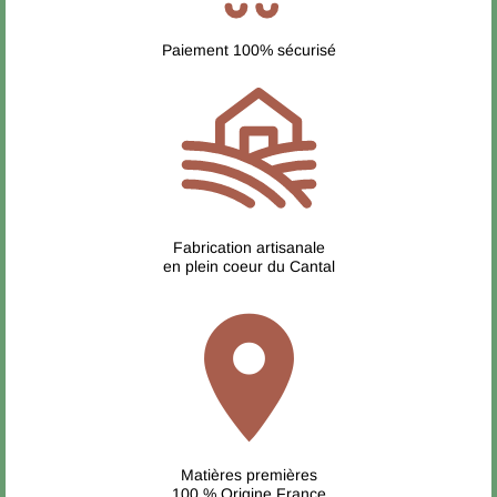
Paiement 100% sécurisé
Fabrication artisanale
en plein coeur du Cantal
location_on
Matières premières
100 % Origine France