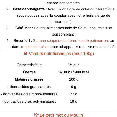
encore des tomates.
Base de vinaigrette :
Avec un vinaigre de cidre ou balsamique
(vous pouvez aussi la coupler avec notre huile vierge de
tournesol).
Côté Mer :
Pour sublimer des noix de Saint-Jacques ou un
poisson blanc.
Réconfort :
Sur une soupe de butternut ou de potimarron,
ou
dans
un risotto maison
pour lui apporter rondeur et onctuosité.
📊 Valeurs nutritionnelles (pour 100g)
Caractéristique
Valeur
Énergie
3700 kJ / 900 kcal
Matières grasses
100 g
- dont acides gras saturés
9 g
- dont acides gras mono-insaturés
72 g
- dont acides gras poly-insaturés
19 g
💡 Le petit mot du Moulin