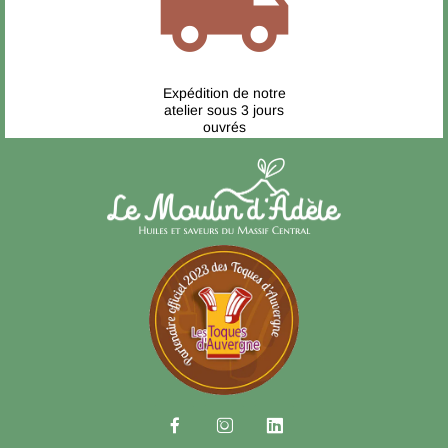
local_shipping
Expédition de notre
atelier sous 3 jours
ouvrés


