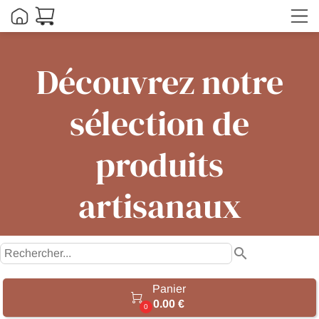
Découvrez notre
sélection de
produits
artisanaux
search
Panier

0.00 €
0