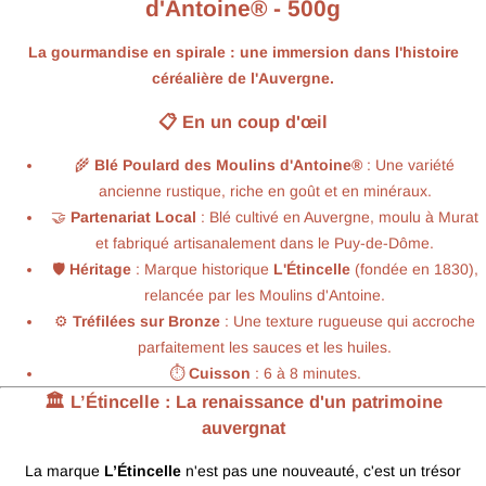
d'Antoine® - 500g
La gourmandise en spirale : une immersion dans l'histoire
céréalière de l'Auvergne.
📋 En un coup d'œil
🌾
Blé Poulard des Moulins d'Antoine®
: Une variété
ancienne rustique, riche en goût et en minéraux.
🤝
Partenariat Local
: Blé cultivé en Auvergne, moulu à Murat
et fabriqué artisanalement dans le Puy-de-Dôme.
🛡️
Héritage
: Marque historique
L'Étincelle
(fondée en 1830),
relancée par les Moulins d'Antoine.
⚙️
Tréfilées sur Bronze
: Une texture rugueuse qui accroche
parfaitement les sauces et les huiles.
⏱️
Cuisson
: 6 à 8 minutes.
🏛️ L’Étincelle : La renaissance d'un patrimoine
auvergnat
La marque
L’Étincelle
n'est pas une nouveauté, c'est un trésor